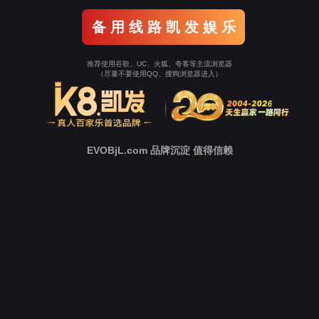
关于恩菲
工程动态
公司简介
公司资质
新
公司领导
企业文化
6月30日，
中国恩菲
EP
纪检工作
长刘诚出席投料仪式并致辞。和
新闻动态
记、董事长王漠，新
领导马合木提·吾买尔江、张