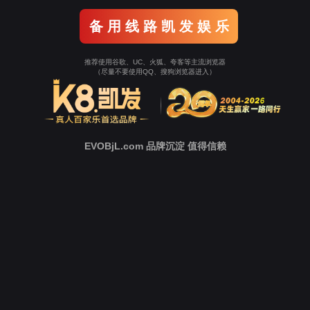
网站管理
法律声明
联系方式
本声明适用于您使用中国恩菲
公告
简称“服务”）。访问此网站
网站地图
不同意下列任何条件,请停
法律声明
1．总则
采购电子商务平台
您进入本网站即表示您已经
有任何变更，本网将
客户建议
效。
2. 言论及版权
您在使用本网站的过程中
损害他人声誉的言论，不
一切纠纷或后果由您自行承担
据信息等以及侵权使用者的
3. 著作权